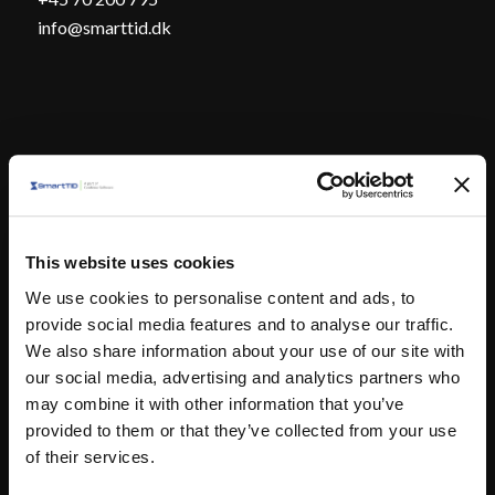
info@smarttid.dk
Brancher
Produktionsvirksomheder
Transportsektoren
This website uses cookies
Lager & Logistik
We use cookies to personalise content and ads, to
Landbrug
provide social media features and to analyse our traffic.
We also share information about your use of our site with
Øvrige brancher
our social media, advertising and analytics partners who
Tandlæger
may combine it with other information that you’ve
Speciallæger
provided to them or that they’ve collected from your use
of their services.
Servicefag