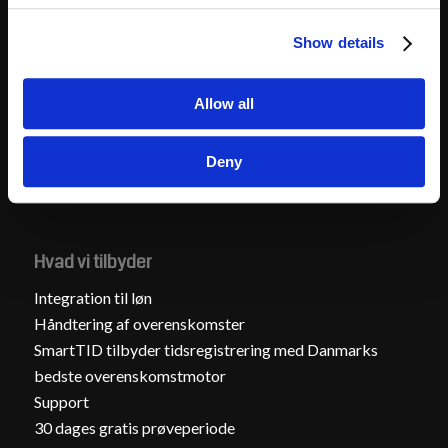
Moduler
Show details
SmartTID Team Planlægning
Allow all
SmartPunkt
Time Sheet
Deny
Hvad vi tilbyder
Integration til løn
Håndtering af overenskomster
SmartTID tilbyder tidsregistrering med Danmarks
bedste overenskomstmotor
Support
30 dages gratis prøveperiode