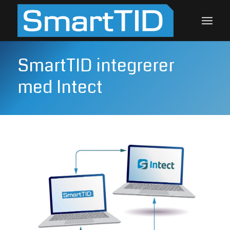
SmartTID integrerer
med Intect