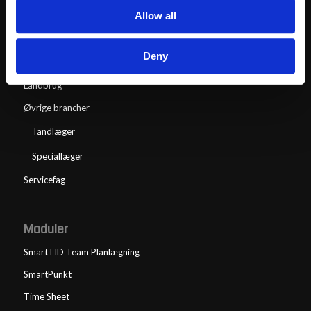
Allow all
Produktionsvirksomheder
Transportsektoren
Deny
Lager & Logistik
Landbrug
Øvrige brancher
Tandlæger
Speciallæger
Servicefag
Moduler
SmartTID Team Planlægning
SmartPunkt
Time Sheet