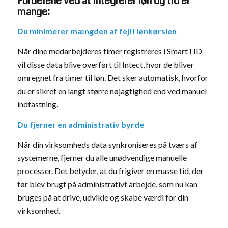
Fordelene ved at integrerer løn og tid er
mange:
Du minimerer mængden af fejl i lønkørslen
Når dine medarbejderes timer registreres i SmartTID
vil disse data blive overført til Intect, hvor de bliver
omregnet fra timer til løn. Det sker automatisk, hvorfor
du er sikret en langt større nøjagtighed end ved manuel
indtastning.
Du fjerner en administrativ byrde
Når din virksomheds data synkroniseres på tværs af
systemerne, fjerner du alle unødvendige manuelle
processer. Det betyder, at du frigiver en masse tid, der
før blev brugt på administrativt arbejde, som nu kan
bruges på at drive, udvikle og skabe værdi for din
virksomhed.