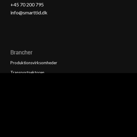
+45 70 200 795
info@smarttid.dk
Brancher
Produktionsvirksomheder
Transportsektoren
Lager & Logistik
Landbrug
Øvrige brancher
Tandlæger
Speciallæger
Servicefag