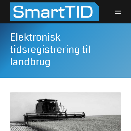
Elektronisk
tidsregistrering til
landbrug