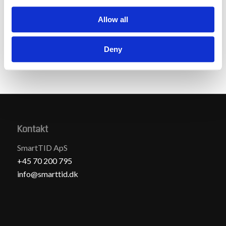
gennemskuelighed i beregningerne så alle kan følge
med. Det skaber høj grad af tillid til systemet, og når
Allow all
der så ovenikøbet er penge at spare – så gør det vel
heller ikke noget.
Deny
Kontakt
SmartTID ApS
+45 70 200 795
info@smarttid.dk