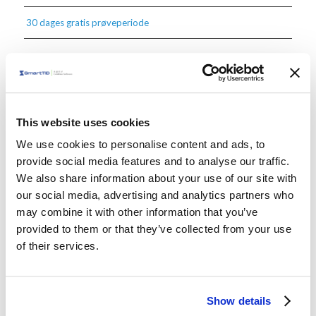
30 dages gratis prøveperiode
SmartTID er mere end tidsregistrering
For os i SmartTID er tidsregistrering,
så meget mere,
end blot at registrere at der er arbejdet fra 07:00 –
This website uses cookies
15:00. Så har I overenskomster, lokalaftaler eller blot
We use cookies to personalise content and ads, to
regler i jeres virksomhed som kan påvirke lønne i den
provide social media features and to analyse our traffic.
sidste ende, så inviter os indenfor og lad vores
We also share information about your use of our site with
konsulenter hjælpe med at digitaliserer
our social media, advertising and analytics partners who
may combine it with other information that you’ve
tidsregistreringen hos jer. Vi er helt sikre på, og har
provided to them or that they’ve collected from your use
masser af referencer der kan bekræfte det, at det
of their services.
samlet set ikke er en omkostning at få løst den opgave
hos os. De fleste, arbejdsgivere som arbejdstagere, går
ind for korrekt løn til tiden og netop det, tager vi meget
Show details
seriøst i SmartTID. Vi lægger også stor vægt på at have