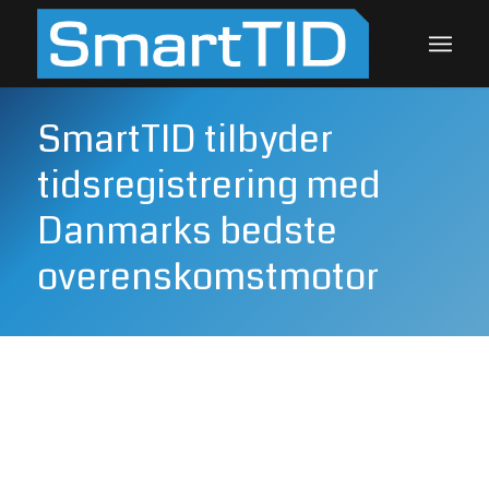
SmartTID tilbyder
tidsregistrering med
Danmarks bedste
overenskomstmotor