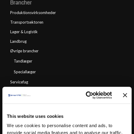
Brancher
Produktionsvirksomheder
Transportsektoren
Lager & Logistik
Landbrug
Øvrige brancher
Tandlæger
Speciallæger
Servicefag
Moduler
SmartTID Team Planlægning
This website uses cookies
SmartPunkt
We use cookies to personalise content and ads, to
Time Sheet
provide social media features and to analyse our traffic.