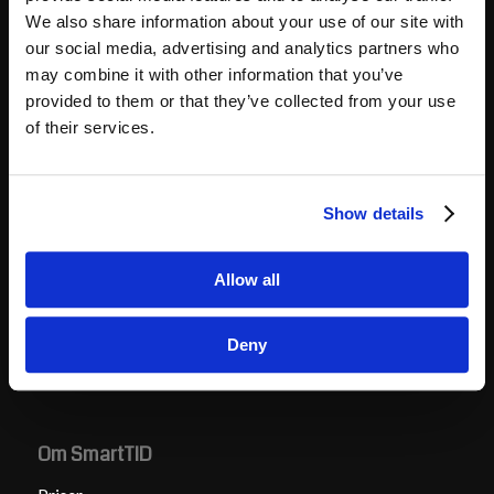
We also share information about your use of our site with
our social media, advertising and analytics partners who
may combine it with other information that you’ve
provided to them or that they’ve collected from your use
Hvad vi tilbyder
of their services.
Integration til løn
Håndtering af overenskomster
Show details
SmartTID tilbyder tidsregistrering med Danmarks
bedste overenskomstmotor
Allow all
Support
30 dages gratis prøveperiode
Deny
Om SmartTID