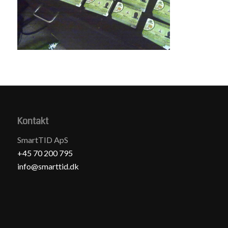
Kontakt
SmartTID ApS
+45 70 200 795
info@smarttid.dk