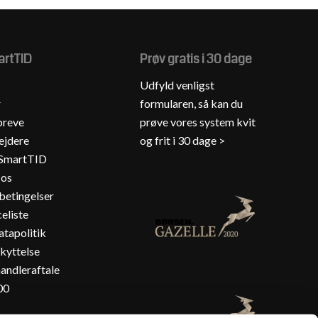
rtTID
Prøv gratis i 30 dage
Udfyld venligst
r
formularen, så kan du
reve
prøve vores system kvit
jdere
og frit i 30 dage >
 SmartTID
 os
betingelser
eliste
tapolitik
kyttelse
andleraftale
00