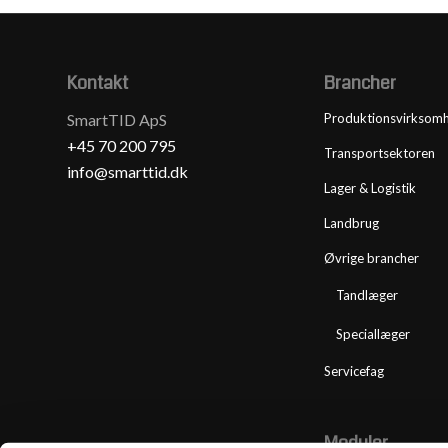
Kontakt
Brancher
SmartTID ApS
Produktionsvirksom
+45 70 200 795
Transportsektoren
info@smarttid.dk
Lager & Logistik
Landbrug
Øvrige brancher
Tandlæger
Speciallæger
Servicefag
Moduler