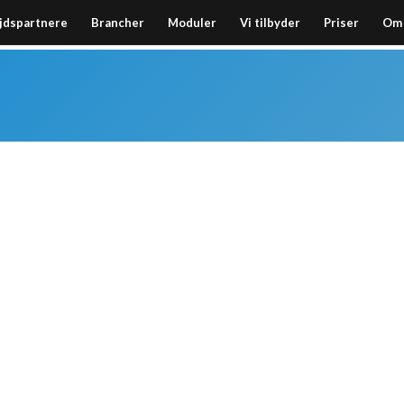
jdspartnere
Brancher
Moduler
Vi tilbyder
Priser
Om 