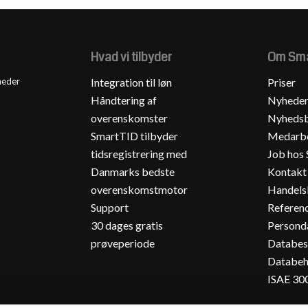
Hvad vi tilbyder
Om Sma
Integration til løn
Priser
heder
Håndtering af
Nyhede
overenskomster
Nyhedsb
SmartTID tilbyder
Medarbe
tidsregistrering med
Job hos
Danmarks bedste
Kontakt
overenskomstmotor
Handels
Support
Referenc
30 dages gratis
Personda
prøveperiode
Databes
Databeh
ISAE 30