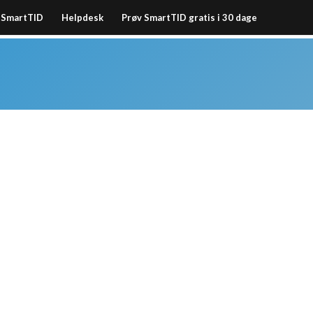
SmartTID
Helpdesk
Prøv SmartTID gratis i 30 dage