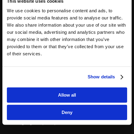
This website uses cookies
Moduler
We use cookies to personalise content and ads, to
SmartTID Team Planlægning
provide social media features and to analyse our traffic.
We also share information about your use of our site with
SmartPunkt
our social media, advertising and analytics partners who
Time Sheet
may combine it with other information that you’ve
provided to them or that they’ve collected from your use
of their services.
Hvad vi tilbyder
Show details
Integration til løn
Håndtering af overenskomster
Allow all
SmartTID tilbyder tidsregistrering med Danmarks
bedste overenskomstmotor
Deny
Support
30 dages gratis prøveperiode