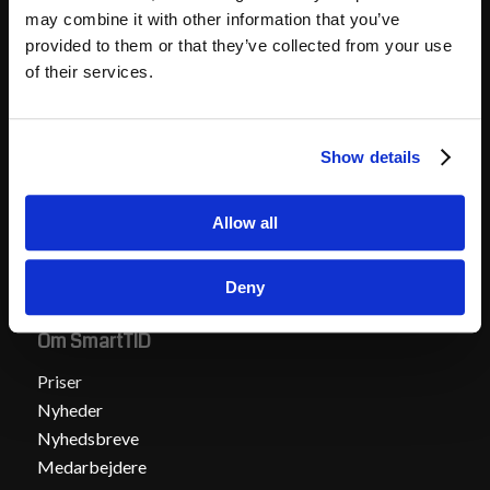
Hvad vi tilbyder
may combine it with other information that you’ve
provided to them or that they’ve collected from your use
Integration til løn
of their services.
Håndtering af overenskomster
SmartTID tilbyder tidsregistrering med Danmarks
bedste overenskomstmotor
Show details
Support
30 dages gratis prøveperiode
Allow all
Deny
Om SmartTID
Priser
Nyheder
Nyhedsbreve
Medarbejdere