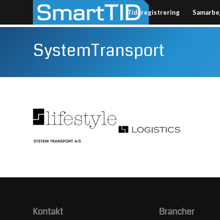
Tidsregistrering
Samarbe
SystemTransport
Kontakt
Brancher