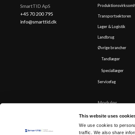
SmartTID ApS
Produktionsvirksom
+45 70 200 795
Transportsektoren
info@smarttid.dk
Lager & Logistik
Landbrug
Øvrige brancher
Tandlæger
Speciallæger
Servicefag
Moduler
SmartTID Team Plan
This website uses cookie
SmartPunkt
We use cookies to personal
traffic. We also share info