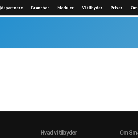
jdspartnere
Brancher
Moduler
Vi tilbyder
Priser
Om 
Hvad vi tilbyder
Om Sma