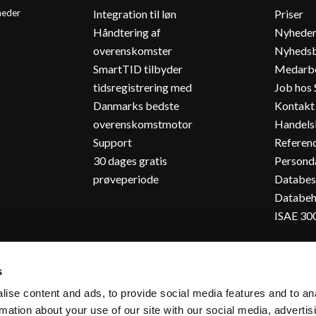
Integration til løn
Priser
heder
Håndtering af
Nyhede
overenskomster
Nyhedsb
SmartTID tilbyder
Medarbe
tidsregistrering med
Job hos
Danmarks bedste
Kontakt
overenskomstmotor
Handels
Support
Referenc
30 dages gratis
Personda
prøveperiode
Databes
Databeh
ISAE 30
lægning
s
ise content and ads, to provide social media features and to an
rmation about your use of our site with our social media, advertis