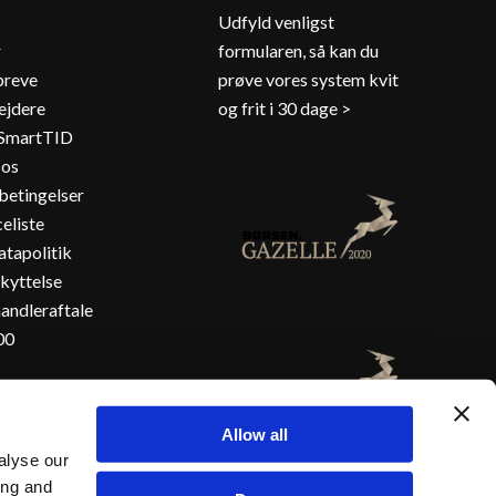
Udfyld venligst
r
formularen, så kan du
reve
prøve vores system kvit
jdere
og frit i 30 dage >
 SmartTID
 os
betingelser
eliste
tapolitik
kyttelse
andleraftale
00
Allow all
alyse our
ing and