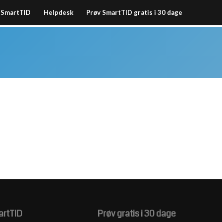
SmartTID
Helpdesk
Prøv SmartTID gratis i 30 dage
rtTID
Prøv gratis i 30 dage