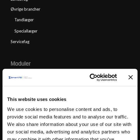
Øvrige brancher
Tandlæger
Speciallæger
Servicefag
Moduler
SmartTID Team Planlægning
SmartPunkt
Time Sheet
This website uses cookies
We use cookies to personalise content and ads, to
provide social media features and to analyse our traffic.
We also share information about your use of our site with
Hvad vi tilbyder
our social media, advertising and analytics partners who
may combine it with other information that you’ve