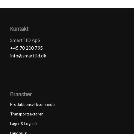
Kontakt
SmartTID ApS
+45 70 200 795
info@smarttid.dk
Brancher
Produktionsvirksomheder
Transportsektoren
Lager & Logistik
Landbrug