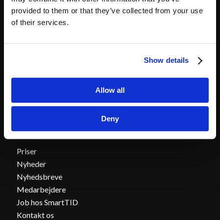
Integration til løn
provided to them or that they’ve collected from your use
Håndtering af overenskomster
of their services.
SmartTID tilbyder tidsregistrering med Danmarks
bedste overenskomstmotor
Support
Show details
30 dages gratis prøveperiode
Allow all
Deny
Om SmartTID
Priser
Nyheder
Nyhedsbreve
Medarbejdere
Job hos SmartTID
Kontakt os