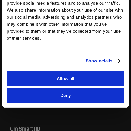
provide social media features and to analyse our traffic.
Time Sheet
We also share information about your use of our site with
our social media, advertising and analytics partners who
may combine it with other information that you’ve
provided to them or that they’ve collected from your use
of their services.
Hvad vi tilbyder
Integration til løn
Håndtering af overenskomster
Show details
SmartTID tilbyder tidsregistrering med Danmarks
bedste overenskomstmotor
Allow all
Support
30 dages gratis prøveperiode
Deny
Om SmartTID