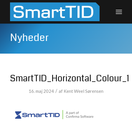
Nyheder
SmartTID_Horizontal_Colour_1
/
16. maj 2024
af
Kent Weel Sørensen