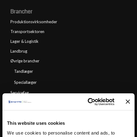
Brancher
Produktionsvirksomheder
Transportsektoren
Lager & Logistik
Landbrug
Øvrige brancher
Tandlæger
Speciallæger
Servicefag
Moduler
This website uses cookies
SmartTID Team Planlægning
We use cookies to personalise content and ads, to
SmartPunkt