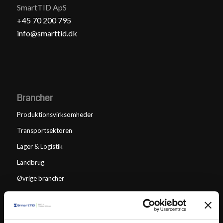
SmartTID ApS
+45 70 200 795
info@smarttid.dk
Brancher
Produktionsvirksomheder
Transportsektoren
Lager & Logistik
Landbrug
Øvrige brancher
Tandlæger
Speciallæger