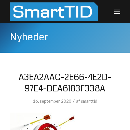
Nyheder
A3EA2AAC-2E66-4E2D-
97E4-DEA6183F338A
/
16. september 2020
af
smarttid