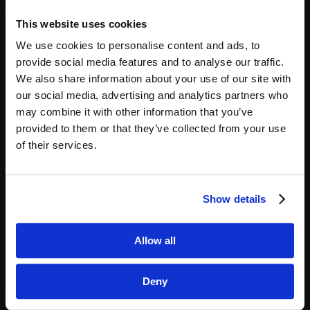
Servicefag
This website uses cookies
We use cookies to personalise content and ads, to
Moduler
provide social media features and to analyse our traffic.
We also share information about your use of our site with
SmartTID Team Planlægning
our social media, advertising and analytics partners who
SmartPunkt
may combine it with other information that you’ve
Time Sheet
provided to them or that they’ve collected from your use
of their services.
Show details
Hvad vi tilbyder
Integration til løn
Allow all
Håndtering af overenskomster
SmartTID tilbyder tidsregistrering med Danmarks
Deny
bedste overenskomstmotor
Support