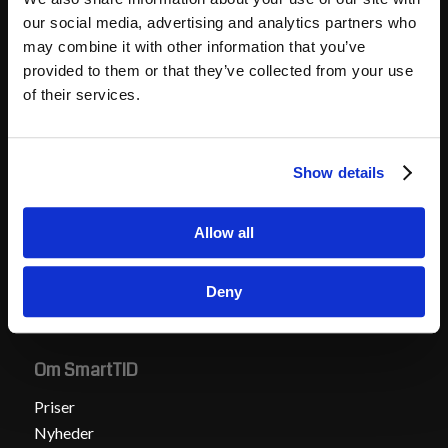
our social media, advertising and analytics partners who
may combine it with other information that you’ve
Hvad vi tilbyder
provided to them or that they’ve collected from your use
of their services.
Integration til løn
Håndtering af overenskomster
SmartTID tilbyder tidsregistrering med Danmarks
Show details
bedste overenskomstmotor
Support
Allow all
30 dages gratis prøveperiode
Deny
Om SmartTID
Priser
Nyheder