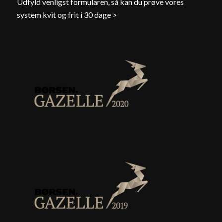
Udfyld venligst formularen, så kan du prøve vores
system kvit og frit i 30 dage >