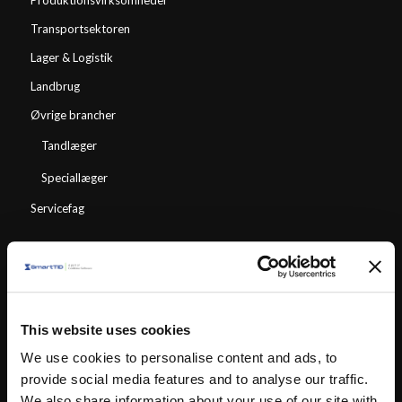
Produktionsvirksomheder
Transportsektoren
Lager & Logistik
Landbrug
Øvrige brancher
Tandlæger
Speciallæger
Servicefag
Moduler
SmartTID Team Planlægning
This website uses cookies
SmartPunkt
We use cookies to personalise content and ads, to
Time Sheet
provide social media features and to analyse our traffic.
We also share information about your use of our site with